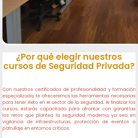
¿Por qué elegir nuestros
cursos de Seguridad Privada?
Con nuestros certificados de profesionalidad y formación
especializada, te ofreceremos las herramientas necesarias
para tener éxito en el sector de la seguridad. Al finalizar los
cursos, estarás capacitado para afrontar con garantías
los retos que plantea la seguridad moderna, ya sea en
vigilancia de infraestructuras, protección de eventos o
patrullaje en entornos críticos.